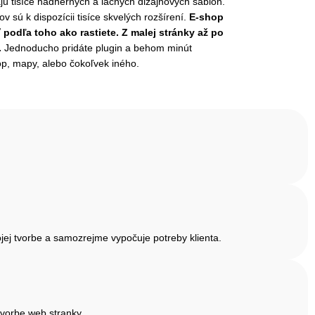
 tisíce nádherných a lacných dizajnových šablón.
 sú k dispozícii tisíce skvelých rozšírení.
E-shop
podľa toho ako rastiete. Z malej stránky až po
.
Jednoducho pridáte plugin a behom minút
op, mapy, alebo čokoľvek iného.
jej tvorbe a samozrejme vypočuje potreby klienta.
tvorbe web stranky