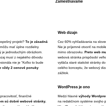
Zamestnavame
Web dizajn
úspešný projekt?
To je zásadná
Cez 60% vyhľadávania na sloven
 môžu mať úplne rozdielny
Nie je príjemné otvoriť na mobil
hý je jednoduchým obrázkom.
mimo obrazovku.
Preto web mu
aozaj musí z nejakého dôvodu
webová stránka prispôsobí veľk
esionála nie je “Koľko to bude
vytláča staré statické stránky d
e vždy 2 cenové ponuky
celého konceptu, že webový diza
zážitok.
WordPress je ono
pracovitosť, finančné
Medzi hlavné
výhody Wordpres
om sú dobré webové stránky.
na redakčnom systéme svojho p