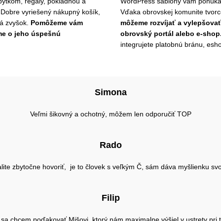
ytkom, regály, pokladňou a
WordPress šablóny vám ponúkajú
. Dobre vyriešený nákupný košík,
Vďaka obrovskej komunite tvorcov
ná zvyšok.
Pomôžeme vám
môžeme rozvíjať a vylepšovať 
me o jeho úspešnú
obrovský portál alebo e-shop
integrujete platobnú bránu, esh
Simona
Veľmi šikovný a ochotný, môžem len odporučiť TOP
Rado
lite zbytočne hovoriť, je to človek s veľkým Č, sám dáva myšlienku svo
Filip
u sa chcem poďakovať Mišovi, ktorý nám maximalne výšiel v ustrety pri 