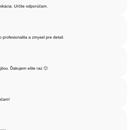
ikácia. Určite odporúčam.
rofesionalita a zmysel pre detail.
jšou. Ďakujem ešte raz 🙂
rúčam!