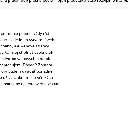
sna práca, web presne podľa mojich predstáv a stále rozvíjame náš bi
t potrebuje pomoc, vždy rád
 to nie je len o vytvorení webu,
nného, ale webové stránky
a z Vami aj stretnúť osobne ak
Pri tvorbe webových stránok
nepracujem. Dôvod? Zameral
torý budem ovládať poriadne,
e už viac ako tretina všetkých
postavený aj tento web a vlastne