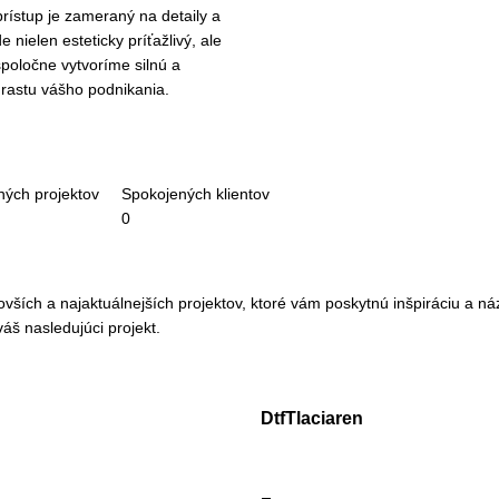
rístup je zameraný na detaily a
 nielen esteticky príťažlivý, ale
 spoločne vytvoríme silnú a
 rastu vášho podnikania.
ých projektov
Spokojených klientov
0
ších a najaktuálnejších projektov, ktoré vám poskytnú inšpiráciu a náz
áš nasledujúci projekt.
DtfTlaciaren