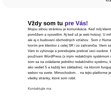
Krá
Vždy som tu
pre Vás!
Mojou silnou stránkou je komunikácia. Keď môj klien
pomôžem a vysvetlím. Aj keď už je web hotový. U mňa
ale aj o budovaní obchodných vzťahov. Som z Hume
tvorím pre klientov z celej SR i zo zahraničia. Viem s
Vám to vyhovuje a potrebujete prebrať veci osobne. 
používam WordPress (s iným redakčným systémom 
som sa na ovládanie jedného redakčného systému, k
ako vedieť 5 a každý len základne), na ktorom funguj
webov na svete. Mimochodom… na tejto platforme je 
všetky stránky, ktoré som robil.
Kontaktujte ma