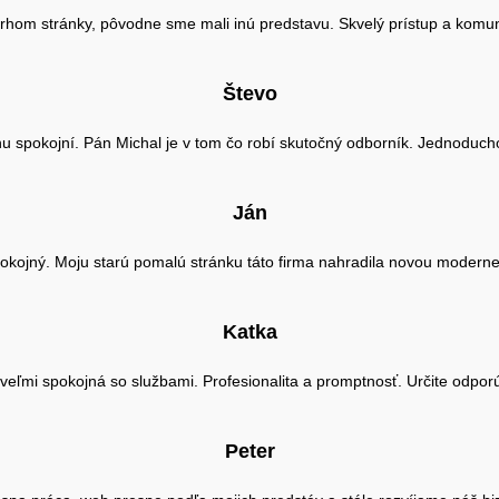
rhom stránky, pôvodne sme mali inú predstavu. Skvelý prístup a komun
Števo
spokojní. Pán Michal je v tom čo robí skutočný odborník. Jednoducho p
Ján
okojný. Moju starú pomalú stránku táto firma nahradila novou moderne
Katka
eľmi spokojná so službami. Profesionalita a promptnosť. Určite odpo
Peter