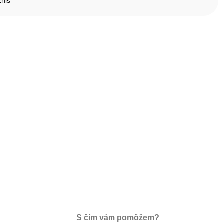
znis
S čím vám pomôžem?