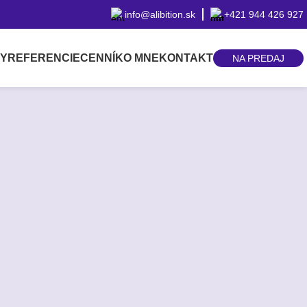
info@alibition.sk
+421 944 426 927
BY
REFERENCIE
CENNÍK
O MNE
KONTAKT
NA PREDAJ