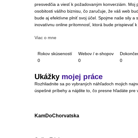
presvedčia a viesť k požadovaným konverziám. Moj p
osobitosti vášho biznisu, čo zaručuje, že váš web bude
bude aj efektívne plniť svoj účel. Spojme naše sily a
inovatívnu online prítomnosť, ktorá bude prispievať k
Viac o mne
Rokov skúseností
Webov / e-shopov
Dokončen
0
0
0
Ukážky
mojej práce
Rozhliadnite sa po vybraných náhľadoch mojich najnov
úspešné príbehy a nájdite to, čo presne hľadáte pre v
KamDoChorvatska