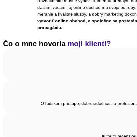
Rovnako ako musíte vybaviť kamennú predajňu náb
ďalšími vecami, aj online obchod má svoje potreby
meranie a kvalitné služby, a dobrý marketing doko
vytvoriť online obchod, a spoločne sa postará
propagáciu.
Čo o mne hovoria
moji klienti?
O ľudskom prístupe, dobrosrdečnosti a profesiona
Aj touto recenzio