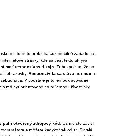
skom internete prebieha cez mobilné zariadenia.
e internetové stránky, kde sa časť textu ukrýva
sí mať responzívny dizajn.
Zabezpeči to, že sa
osti obrazovky.
Responzivita sa stáva normou
a
o zabudnutia. V podstate je to len pokračovanie
jn má byť orientovaný na príjemný užívateľský
 patrí otvorený zdrojový kód
. Už nie ste závislí
rogramátora a môžete kedykoľvek odísť. Skvelé