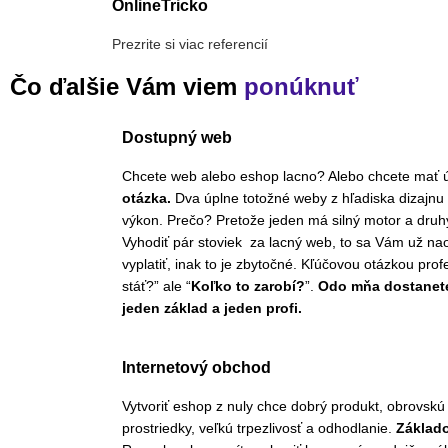
OnlineTricko
Prezrite si viac referencií
Čo ďalšie Vám viem
ponúknuť
Dostupný web
Chcete web alebo eshop lacno? Alebo chcete mať 
otázka.
Dva úplne totožné weby z hľadiska dizajnu
výkon. Prečo? Pretože jeden má silný motor a dru
Vyhodiť pár stoviek za lacný web, to sa Vám už n
vyplatiť, inak to je zbytočné. Kľúčovou otázkou prof
stáť?” ale “
Koľko to zarobí?
”.
Odo mňa dostanet
jeden základ a jeden profi.
Internetový obchod
Vytvoriť eshop z nuly chce dobrý produkt, obrovskú 
prostriedky, veľkú trpezlivosť a odhodlanie.
Základ