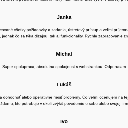
Janka
ované všetky požiadavky a zadania, ústretový prístup a veľmi príjem
ednak čo sa týka dizajnu, tak aj funkcionality. Rýchle zapracovanie z
Michal
Super spolupraca, absolutna spokojnost s webstrankou. Odporucam
Lukáš
dohodnúť alebo operatívne riešiť problémy. Čo veľmi oceňujem na tejto 
ždému, kto potrebuje v okolí zvýšiť povedomie o sebe alebo svojej fir
Ivo