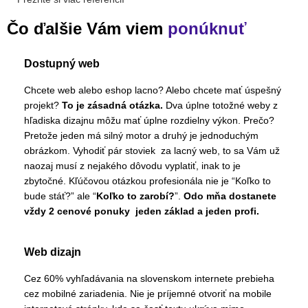
Čo ďalšie Vám viem
ponúknuť
Dostupný web
Chcete web alebo eshop lacno? Alebo chcete mať úspešný
projekt?
To je zásadná otázka.
Dva úplne totožné weby z
hľadiska dizajnu môžu mať úplne rozdielny výkon. Prečo?
Pretože jeden má silný motor a druhý je jednoduchým
obrázkom. Vyhodiť pár stoviek za lacný web, to sa Vám už
naozaj musí z nejakého dôvodu vyplatiť, inak to je
zbytočné. Kľúčovou otázkou profesionála nie je “Koľko to
bude stáť?” ale “
Koľko to zarobí?
”.
Odo mňa dostanete
vždy 2 cenové ponuky jeden základ a jeden profi.
Web dizajn
Cez 60% vyhľadávania na slovenskom internete prebieha
cez mobilné zariadenia. Nie je príjemné otvoriť na mobile