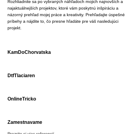
Rozhliadnite sa po vybraných náhľadoch mojich najnovších a
najaktuálnejších projektov, ktoré vám poskytnú inšpiráciu a
názorný prehľad mojej práce a kreativity. Prehľadajte úspešné
príbehy a nájdite to, čo presne hľadáte pre váš nasledujúci
projekt.
KamDoChorvatska
DtfTlaciaren
OnlineTricko
Zamestnavame
Prezrite si viac referencií