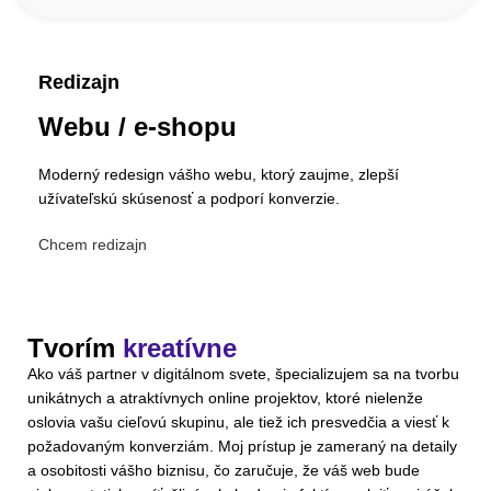
Redizajn
Webu / e-shopu
Moderný redesign vášho webu, ktorý zaujme, zlepší
užívateľskú skúsenosť a podporí konverzie.
Chcem redizajn
Tvorím
kreatívne
Ako váš partner v digitálnom svete, špecializujem sa na tvorbu
unikátnych a atraktívnych online projektov, ktoré nielenže
oslovia vašu cieľovú skupinu, ale tiež ich presvedčia a viesť k
požadovaným konverziám. Moj prístup je zameraný na detaily
a osobitosti vášho biznisu, čo zaručuje, že váš web bude