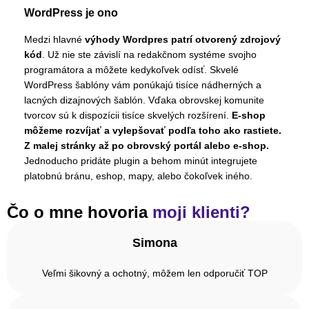
WordPress je ono
Medzi hlavné
výhody Wordpres patrí otvorený zdrojový
kód
. Už nie ste závislí na redakčnom systéme svojho
programátora a môžete kedykoľvek odísť. Skvelé
WordPress šablóny vám ponúkajú tisíce nádherných a
lacných dizajnových šablón. Vďaka obrovskej komunite
tvorcov sú k dispozícii tisíce skvelých rozšírení.
E-shop
môžeme rozvíjať a vylepšovať podľa toho ako rastiete.
Z malej stránky až po obrovský portál alebo e-shop.
Jednoducho pridáte plugin a behom minút integrujete
platobnú bránu, eshop, mapy, alebo čokoľvek iného.
Čo o mne hovoria
moji klienti?
Simona
Veľmi šikovný a ochotný, môžem len odporučiť TOP