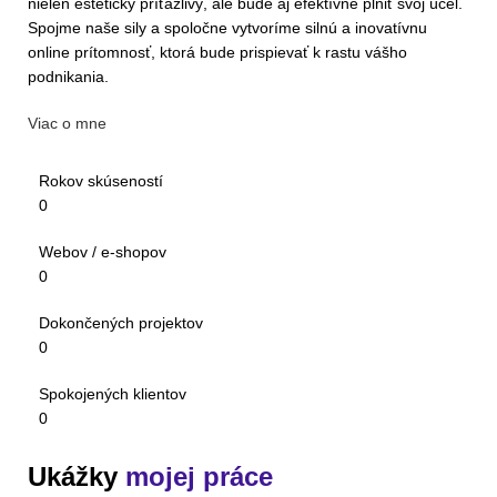
nielen esteticky príťažlivý, ale bude aj efektívne plniť svoj účel.
Spojme naše sily a spoločne vytvoríme silnú a inovatívnu
online prítomnosť, ktorá bude prispievať k rastu vášho
podnikania.
Viac o mne
Rokov skúseností
0
Webov / e-shopov
0
Dokončených projektov
0
Spokojených klientov
0
Ukážky
mojej práce