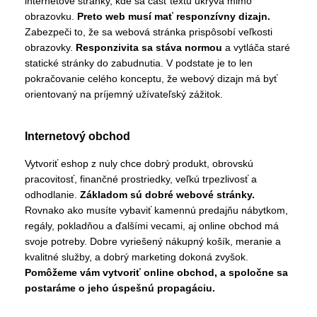
internetové stránky, kde sa časť textu ukrýva mimo
obrazovku.
Preto web musí mať responzívny dizajn.
Zabezpeči to, že sa webová stránka prispôsobí veľkosti
obrazovky.
Responzivita sa stáva normou
a vytláča staré
statické stránky do zabudnutia. V podstate je to len
pokračovanie celého konceptu, že webový dizajn má byť
orientovaný na príjemný užívateľský zážitok.
Internetový obchod
Vytvoriť eshop z nuly chce dobrý produkt, obrovskú
pracovitosť, finančné prostriedky, veľkú trpezlivosť a
odhodlanie.
Základom sú dobré webové stránky.
Rovnako ako musíte vybaviť kamennú predajňu nábytkom,
regály, pokladňou a ďalšími vecami, aj online obchod má
svoje potreby. Dobre vyriešený nákupný košík, meranie a
kvalitné služby, a dobrý marketing dokoná zvyšok.
Pomôžeme vám vytvoriť online obchod, a spoločne sa
postaráme o jeho úspešnú propagáciu.