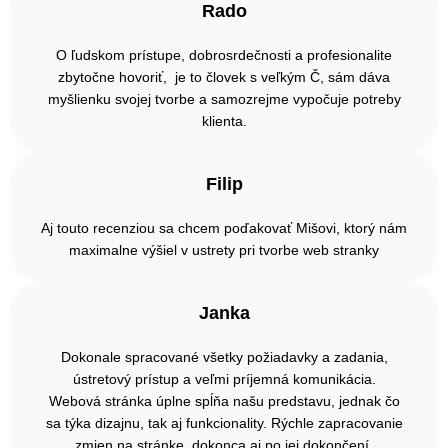
Rado
O ľudskom prístupe, dobrosrdečnosti a profesionalite
zbytočne hovoriť, je to človek s veľkým Č, sám dáva
myšlienku svojej tvorbe a samozrejme vypočuje potreby
klienta.
Filip
Aj touto recenziou sa chcem poďakovať Mišovi, ktorý nám
maximalne výšiel v ustrety pri tvorbe web stranky
Janka
Dokonale spracované všetky požiadavky a zadania,
ústretový prístup a veľmi príjemná komunikácia.
Webová stránka úplne spĺňa našu predstavu, jednak čo
sa týka dizajnu, tak aj funkcionality. Rýchle zapracovanie
zmien na stránke, dokonca aj po jej dokončení.