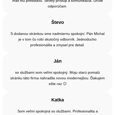
mali inú predstavu. Skvelý prístup a komunikácia. Určite
odporúčam.
Števo
S dodanou stránkou sme nadmiernu spokojní. Pán Michal
je v tom čo robí skutočný odborník. Jednoducho
profesionalita a zmysel pre detail.
Ján
so službami som veľmi spokojný. Moju starú pomalú
stránku táto firma nahradila novou modernejšou. Ďakujem
ešte raz 🙂
Katka
Som veľmi spokojná so službami. Profesionalita a