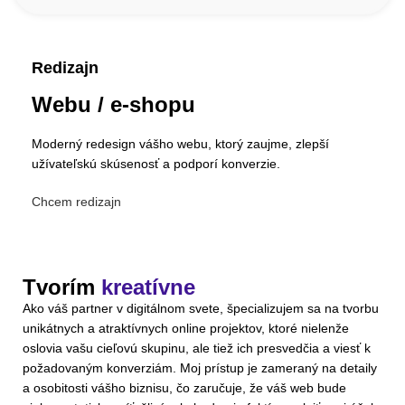
Redizajn
Webu / e-shopu
Moderný redesign vášho webu, ktorý zaujme, zlepší
užívateľskú skúsenosť a podporí konverzie.
Chcem redizajn
Tvorím
kreatívne
Ako váš partner v digitálnom svete, špecializujem sa na tvorbu
unikátnych a atraktívnych online projektov, ktoré nielenže
oslovia vašu cieľovú skupinu, ale tiež ich presvedčia a viesť k
požadovaným konverziám. Moj prístup je zameraný na detaily
a osobitosti vášho biznisu, čo zaručuje, že váš web bude