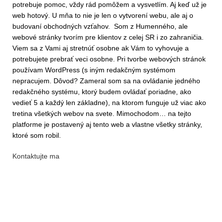
potrebuje pomoc, vždy rád pomôžem a vysvetlím. Aj keď už je
web hotový. U mňa to nie je len o vytvorení webu, ale aj o
budovaní obchodných vzťahov. Som z Humenného, ale
webové stránky tvorím pre klientov z celej SR i zo zahraničia.
Viem sa z Vami aj stretnúť osobne ak Vám to vyhovuje a
potrebujete prebrať veci osobne. Pri tvorbe webových stránok
používam WordPress (s iným redakčným systémom
nepracujem. Dôvod? Zameral som sa na ovládanie jedného
redakčného systému, ktorý budem ovládať poriadne, ako
vedieť 5 a každý len základne), na ktorom funguje už viac ako
tretina všetkých webov na svete. Mimochodom… na tejto
platforme je postavený aj tento web a vlastne všetky stránky,
ktoré som robil.
Kontaktujte ma