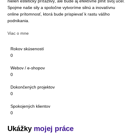
nielen esteticky príťažlivý, ale bude aj efektívne plniť svoj účel.
Spojme naše sily a spoločne vytvoríme silnú a inovatívnu
online prítomnosť, ktorá bude prispievať k rastu vášho
podnikania.
Viac o mne
Rokov skúseností
0
Webov / e-shopov
0
Dokončených projektov
0
Spokojených klientov
0
Ukážky
mojej práce