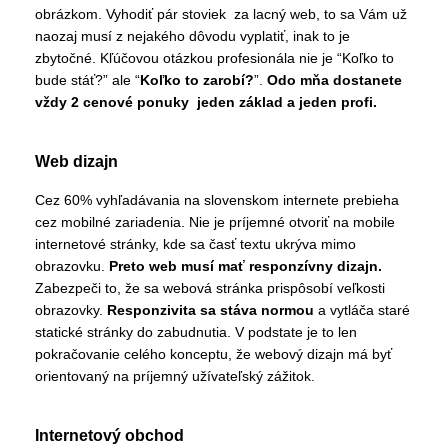
obrázkom. Vyhodiť pár stoviek za lacný web, to sa Vám už
naozaj musí z nejakého dôvodu vyplatiť, inak to je
zbytočné. Kľúčovou otázkou profesionála nie je “Koľko to
bude stáť?” ale “
Koľko to zarobí?
”.
Odo mňa dostanete
vždy 2 cenové ponuky jeden základ a jeden profi.
Web dizajn
Cez 60% vyhľadávania na slovenskom internete prebieha
cez mobilné zariadenia. Nie je príjemné otvoriť na mobile
internetové stránky, kde sa časť textu ukrýva mimo
obrazovku.
Preto web musí mať responzívny dizajn.
Zabezpeči to, že sa webová stránka prispôsobí veľkosti
obrazovky.
Responzivita sa stáva normou
a vytláča staré
statické stránky do zabudnutia. V podstate je to len
pokračovanie celého konceptu, že webový dizajn má byť
orientovaný na príjemný užívateľský zážitok.
Internetový obchod