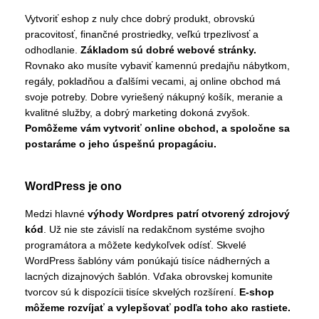
Vytvoriť eshop z nuly chce dobrý produkt, obrovskú
pracovitosť, finančné prostriedky, veľkú trpezlivosť a
odhodlanie.
Základom sú dobré webové stránky.
Rovnako ako musíte vybaviť kamennú predajňu nábytkom,
regály, pokladňou a ďalšími vecami, aj online obchod má
svoje potreby. Dobre vyriešený nákupný košík, meranie a
kvalitné služby, a dobrý marketing dokoná zvyšok.
Pomôžeme vám vytvoriť online obchod, a spoločne sa
postaráme o jeho úspešnú propagáciu.
WordPress je ono
Medzi hlavné
výhody Wordpres patrí otvorený zdrojový
kód
. Už nie ste závislí na redakčnom systéme svojho
programátora a môžete kedykoľvek odísť. Skvelé
WordPress šablóny vám ponúkajú tisíce nádherných a
lacných dizajnových šablón. Vďaka obrovskej komunite
tvorcov sú k dispozícii tisíce skvelých rozšírení.
E-shop
môžeme rozvíjať a vylepšovať podľa toho ako rastiete.