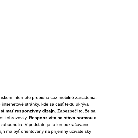
skom internete prebieha cez mobilné zariadenia.
e internetové stránky, kde sa časť textu ukrýva
sí mať responzívny dizajn.
Zabezpeči to, že sa
osti obrazovky.
Responzivita sa stáva normou
a
o zabudnutia. V podstate je to len pokračovanie
jn má byť orientovaný na príjemný užívateľský