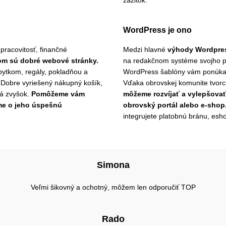
zážitok.
WordPress je ono
pracovitosť, finančné
Medzi hlavné
výhody Wordpres
om sú dobré webové stránky.
na redakčnom systéme svojho p
ytkom, regály, pokladňou a
WordPress šablóny vám ponúkajú
. Dobre vyriešený nákupný košík,
Vďaka obrovskej komunite tvorcov
ná zvyšok.
Pomôžeme vám
môžeme rozvíjať a vylepšovať 
me o jeho úspešnú
obrovský portál alebo e-shop
integrujete platobnú bránu, esh
Simona
Veľmi šikovný a ochotný, môžem len odporučiť TOP
Rado