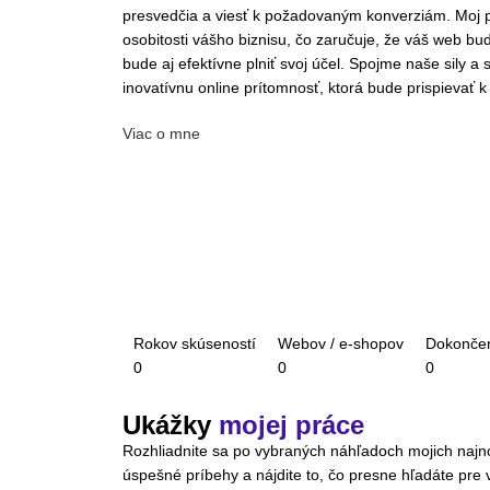
presvedčia a viesť k požadovaným konverziám. Moj p
osobitosti vášho biznisu, čo zaručuje, že váš web bude
bude aj efektívne plniť svoj účel. Spojme naše sily a
inovatívnu online prítomnosť, ktorá bude prispievať k
Viac o mne
Rokov skúseností
Webov / e-shopov
Dokončen
0
0
0
Ukážky
mojej práce
Rozhliadnite sa po vybraných náhľadoch mojich najnov
úspešné príbehy a nájdite to, čo presne hľadáte pre v