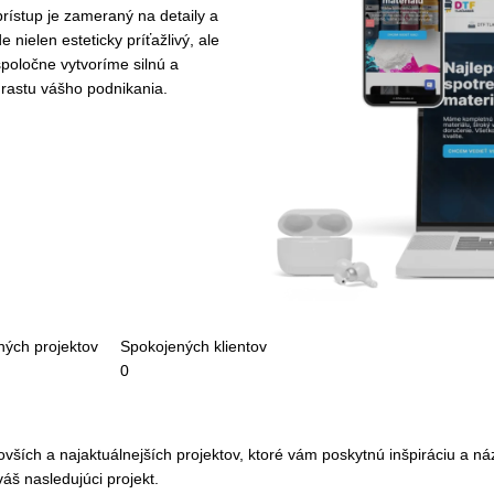
rístup je zameraný na detaily a
 nielen esteticky príťažlivý, ale
 spoločne vytvoríme silnú a
 rastu vášho podnikania.
ých projektov
Spokojených klientov
0
ších a najaktuálnejších projektov, ktoré vám poskytnú inšpiráciu a náz
áš nasledujúci projekt.