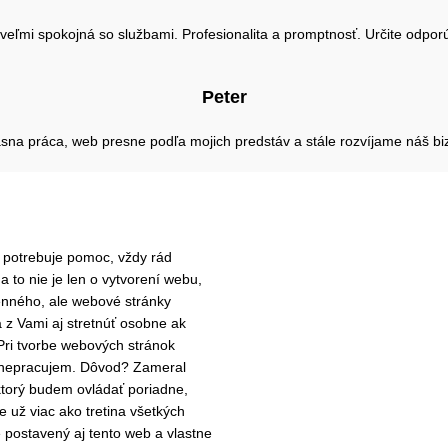
eľmi spokojná so službami. Profesionalita a promptnosť. Určite odpo
Peter
sna práca, web presne podľa mojich predstáv a stále rozvíjame náš bi
t potrebuje pomoc, vždy rád
 to nie je len o vytvorení webu,
nného, ale webové stránky
a z Vami aj stretnúť osobne ak
Pri tvorbe webových stránok
nepracujem. Dôvod? Zameral
torý budem ovládať poriadne,
e už viac ako tretina všetkých
postavený aj tento web a vlastne