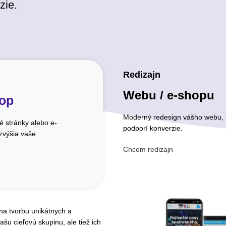
zie.
Redizajn
Webu / e-shopu
hop
Moderný redesign vášho webu, k
 stránky alebo e-
podporí konverzie.
 zvýšia vaše
Chcem redizajn
 na tvorbu unikátnych a
ašu cieľovú skupinu, ale tiež ich