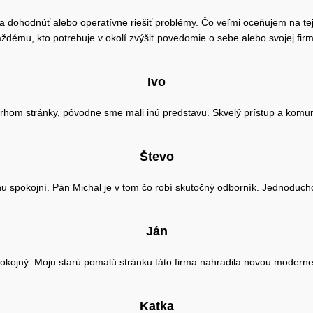
dohodnúť alebo operatívne riešiť problémy. Čo veľmi oceňujem na tejto 
ždému, kto potrebuje v okolí zvýšiť povedomie o sebe alebo svojej fir
Ivo
rhom stránky, pôvodne sme mali inú predstavu. Skvelý prístup a komun
Števo
spokojní. Pán Michal je v tom čo robí skutočný odborník. Jednoducho p
Ján
okojný. Moju starú pomalú stránku táto firma nahradila novou moderne
Katka