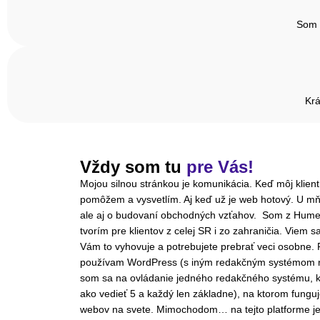
Som v
Krá
Vždy som tu
pre Vás!
Mojou silnou stránkou je komunikácia. Keď môj klien
pomôžem a vysvetlím. Aj keď už je web hotový. U mňa
ale aj o budovaní obchodných vzťahov. Som z Hume
tvorím pre klientov z celej SR i zo zahraničia. Viem s
Vám to vyhovuje a potrebujete prebrať veci osobne. 
používam WordPress (s iným redakčným systémom 
som sa na ovládanie jedného redakčného systému, k
ako vedieť 5 a každý len základne), na ktorom funguj
webov na svete. Mimochodom… na tejto platforme je 