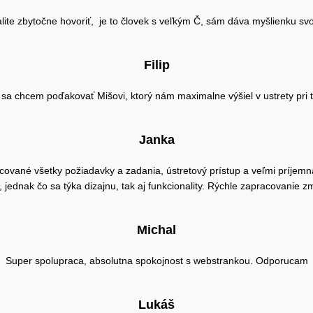
lite zbytočne hovoriť, je to človek s veľkým Č, sám dáva myšlienku svo
Filip
u sa chcem poďakovať Mišovi, ktorý nám maximalne výšiel v ustrety pri 
Janka
ované všetky požiadavky a zadania, ústretový prístup a veľmi príjem
ednak čo sa týka dizajnu, tak aj funkcionality. Rýchle zapracovanie z
Michal
Super spolupraca, absolutna spokojnost s webstrankou. Odporucam
Lukáš