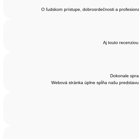
O ľudskom prístupe, dobrosrdečnosti a profesiona
Aj touto recenzio
Dokonale sprac
Webová stránka úplne spĺňa našu predstavu, j