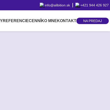
info@alibition.sk
+421 944 426 927
BY
REFERENCIE
CENNÍK
O MNE
KONTAKT
NA PREDAJ