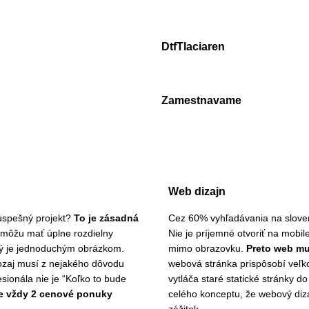
DtfTlaciaren
Zamestnavame
Web dizajn
úspešný projekt?
To je zásadná
Cez 60% vyhľadávania na sloven
 môžu mať úplne rozdielny
Nie je príjemné otvoriť na mobil
hý je jednoduchým obrázkom.
mimo obrazovku.
Preto web mu
aozaj musí z nejakého dôvodu
webová stránka prispôsobí veľk
esionála nie je “Koľko to bude
vytláča staré statické stránky d
e vždy 2 cenové ponuky
celého konceptu, že webový diza