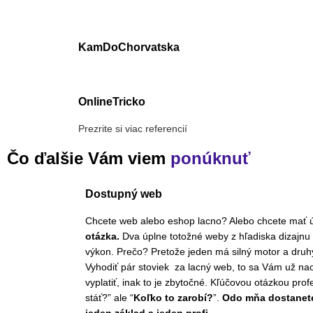
KamDoChorvatska
OnlineTricko
Prezrite si viac referencií
Čo ďalšie Vám viem
ponúknuť
Dostupný web
Chcete web alebo eshop lacno? Alebo chcete mať 
otázka.
Dva úplne totožné weby z hľadiska dizajnu
výkon. Prečo? Pretože jeden má silný motor a dru
Vyhodiť pár stoviek za lacný web, to sa Vám už n
vyplatiť, inak to je zbytočné. Kľúčovou otázkou prof
stáť?” ale “
Koľko to zarobí?
”.
Odo mňa dostanet