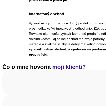
jeden základ a jeden profi.
Internetový obchod
Vytvoriť eshop z nuly chce dobrý produkt, obrovskú 
prostriedky, veľkú trpezlivosť a odhodlanie.
Základ
Rovnako ako musíte vybaviť kamennú predajňu náb
ďalšími vecami, aj online obchod má svoje potreby
meranie a kvalitné služby, a dobrý marketing doko
vytvoriť online obchod, a spoločne sa postará
propagáciu.
Čo o mne hovoria
moji klienti?