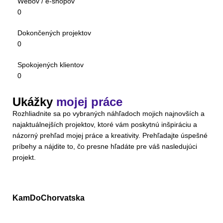
Webov / e-shopov
0
Dokončených projektov
0
Spokojených klientov
0
Ukážky
mojej práce
Rozhliadnite sa po vybraných náhľadoch mojich najnovších a
najaktuálnejších projektov, ktoré vám poskytnú inšpiráciu a
názorný prehľad mojej práce a kreativity. Prehľadajte úspešné
príbehy a nájdite to, čo presne hľadáte pre váš nasledujúci
projekt.
KamDoChorvatska