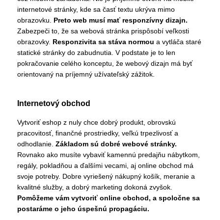
internetové stránky, kde sa časť textu ukrýva mimo
obrazovku.
Preto web musí mať responzívny dizajn.
Zabezpeči to, že sa webová stránka prispôsobí veľkosti
obrazovky.
Responzivita sa stáva normou
a vytláča staré
statické stránky do zabudnutia. V podstate je to len
pokračovanie celého konceptu, že webový dizajn má byť
orientovaný na príjemný užívateľský zážitok.
Internetový obchod
Vytvoriť eshop z nuly chce dobrý produkt, obrovskú
pracovitosť, finančné prostriedky, veľkú trpezlivosť a
odhodlanie.
Základom sú dobré webové stránky.
Rovnako ako musíte vybaviť kamennú predajňu nábytkom,
regály, pokladňou a ďalšími vecami, aj online obchod má
svoje potreby. Dobre vyriešený nákupný košík, meranie a
kvalitné služby, a dobrý marketing dokoná zvyšok.
Pomôžeme vám vytvoriť online obchod, a spoločne sa
postaráme o jeho úspešnú propagáciu.