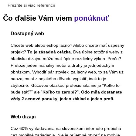
Prezrite si viac referencií
Čo ďalšie Vám viem
ponúknuť
Dostupný web
Chcete web alebo eshop lacno? Alebo chcete mať úspešný
projekt?
To je zásadná otázka.
Dva úplne totožné weby z
hľadiska dizajnu môžu mať úplne rozdielny výkon. Prečo?
Pretože jeden má silný motor a druhý je jednoduchým
obrázkom. Vyhodiť pár stoviek za lacný web, to sa Vám už
naozaj musí z nejakého dôvodu vyplatiť, inak to je
zbytočné. Kľúčovou otázkou profesionála nie je “Koľko to
bude stáť?” ale “
Koľko to zarobí?
”.
Odo mňa dostanete
vždy 2 cenové ponuky jeden základ a jeden profi.
Web dizajn
Cez 60% vyhľadávania na slovenskom internete prebieha
cez mobilné zariadenia. Nie je príjemné otvoriť na mobile