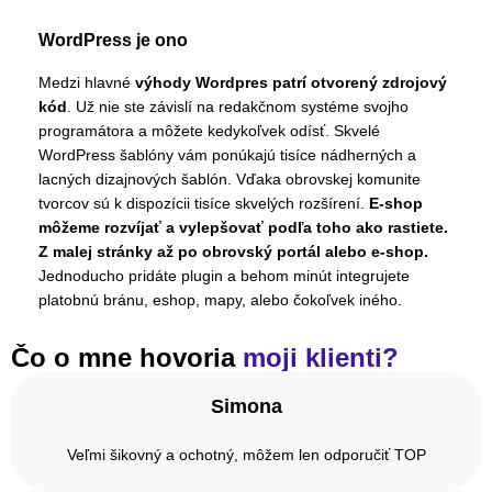
WordPress je ono
Medzi hlavné
výhody Wordpres patrí otvorený zdrojový
kód
. Už nie ste závislí na redakčnom systéme svojho
programátora a môžete kedykoľvek odísť. Skvelé
WordPress šablóny vám ponúkajú tisíce nádherných a
lacných dizajnových šablón. Vďaka obrovskej komunite
tvorcov sú k dispozícii tisíce skvelých rozšírení.
E-shop
môžeme rozvíjať a vylepšovať podľa toho ako rastiete.
Z malej stránky až po obrovský portál alebo e-shop.
Jednoducho pridáte plugin a behom minút integrujete
platobnú bránu, eshop, mapy, alebo čokoľvek iného.
Čo o mne hovoria
moji klienti?
Simona
Veľmi šikovný a ochotný, môžem len odporučiť TOP