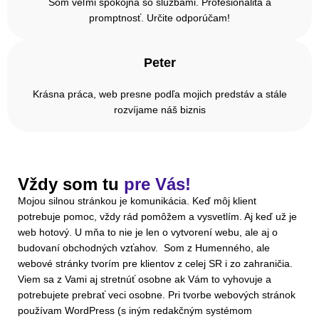
Som veľmi spokojná so službami. Profesionalita a
promptnosť. Určite odporúčam!
Peter
Krásna práca, web presne podľa mojich predstáv a stále
rozvíjame náš biznis
Vždy som tu
pre Vás!
Mojou silnou stránkou je komunikácia. Keď môj klient
potrebuje pomoc, vždy rád pomôžem a vysvetlím. Aj keď už je
web hotový. U mňa to nie je len o vytvorení webu, ale aj o
budovaní obchodných vzťahov. Som z Humenného, ale
webové stránky tvorím pre klientov z celej SR i zo zahraničia.
Viem sa z Vami aj stretnúť osobne ak Vám to vyhovuje a
potrebujete prebrať veci osobne. Pri tvorbe webových stránok
používam WordPress (s iným redakčným systémom