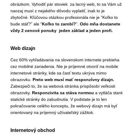
obrázkom. Vyhodiť pár stoviek za lacný web, to sa Vám už
naozaj musí z nejakého dôvodu vyplatiť, inak to je
zbytočné. Kľúčovou otázkou profesionála nie je “Koľko to
bude stáť?” ale “
Koľko to zarobí?
”.
Odo mňa dostanete
vždy 2 cenové ponuky jeden základ a jeden profi.
Web dizajn
Cez 60% vyhľadávania na slovenskom internete prebieha
cez mobilné zariadenia. Nie je príjemné otvoriť na mobile
internetové stránky, kde sa časť textu ukrýva mimo
obrazovku.
Preto web musí mať responzívny dizajn.
Zabezpeči to, že sa webová stránka prispôsobí veľkosti
obrazovky.
Responzivita sa stáva normou
a vytláča staré
statické stránky do zabudnutia. V podstate je to len
pokračovanie celého konceptu, že webový dizajn má byť
orientovaný na príjemný užívateľský zážitok.
Internetový obchod