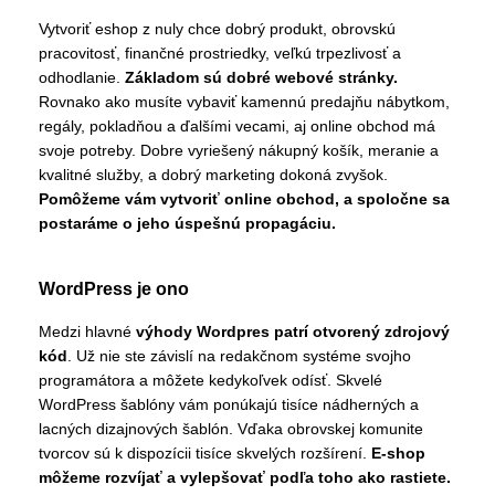
Vytvoriť eshop z nuly chce dobrý produkt, obrovskú
pracovitosť, finančné prostriedky, veľkú trpezlivosť a
odhodlanie.
Základom sú dobré webové stránky.
Rovnako ako musíte vybaviť kamennú predajňu nábytkom,
regály, pokladňou a ďalšími vecami, aj online obchod má
svoje potreby. Dobre vyriešený nákupný košík, meranie a
kvalitné služby, a dobrý marketing dokoná zvyšok.
Pomôžeme vám vytvoriť online obchod, a spoločne sa
postaráme o jeho úspešnú propagáciu.
WordPress je ono
Medzi hlavné
výhody Wordpres patrí otvorený zdrojový
kód
. Už nie ste závislí na redakčnom systéme svojho
programátora a môžete kedykoľvek odísť. Skvelé
WordPress šablóny vám ponúkajú tisíce nádherných a
lacných dizajnových šablón. Vďaka obrovskej komunite
tvorcov sú k dispozícii tisíce skvelých rozšírení.
E-shop
môžeme rozvíjať a vylepšovať podľa toho ako rastiete.