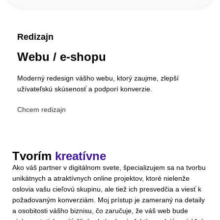
Redizajn
Webu / e-shopu
Moderný redesign vášho webu, ktorý zaujme, zlepší
užívateľskú skúsenosť a podporí konverzie.
Chcem redizajn
Tvorím
kreatívne
Ako váš partner v digitálnom svete, špecializujem sa na tvorbu
unikátnych a atraktívnych online projektov, ktoré nielenže
oslovia vašu cieľovú skupinu, ale tiež ich presvedčia a viesť k
požadovaným konverziám. Moj prístup je zameraný na detaily
a osobitosti vášho biznisu, čo zaručuje, že váš web bude