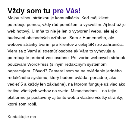
Vždy som tu
pre Vás!
Mojou silnou stránkou je komunikácia. Keď môj klient
potrebuje pomoc, vždy rád pomôžem a vysvetlím. Aj keď už je
web hotový. U mňa to nie je len o vytvorení webu, ale aj o
budovaní obchodných vzťahov. Som z Humenného, ale
webové stránky tvorím pre klientov z celej SR i zo zahraničia.
Viem sa z Vami aj stretnúť osobne ak Vám to vyhovuje a
potrebujete prebrať veci osobne. Pri tvorbe webových stránok
používam WordPress (s iným redakčným systémom
nepracujem. Dôvod? Zameral som sa na ovládanie jedného
redakčného systému, ktorý budem ovládať poriadne, ako
vedieť 5 a každý len základne), na ktorom funguje už viac ako
tretina všetkých webov na svete. Mimochodom… na tejto
platforme je postavený aj tento web a vlastne všetky stránky,
ktoré som robil.
Kontaktujte ma