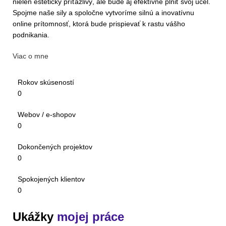
nielen esteticky príťažlivý, ale bude aj efektívne plniť svoj účel.
Spojme naše sily a spoločne vytvoríme silnú a inovatívnu
online prítomnosť, ktorá bude prispievať k rastu vášho
podnikania.
Viac o mne
Rokov skúseností
0
Webov / e-shopov
0
Dokončených projektov
0
Spokojených klientov
0
Ukážky
mojej práce